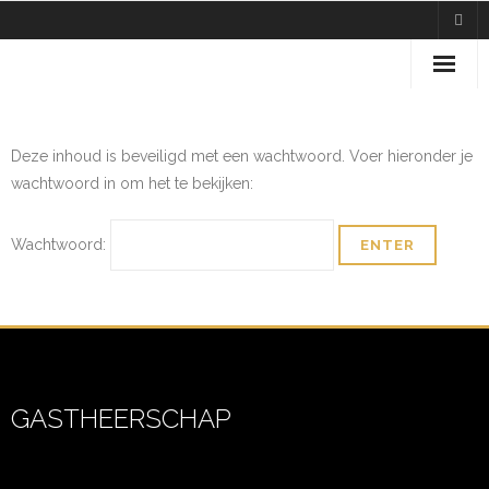
Home
Deze inhoud is beveiligd met een wachtwoord. Voer hieronder je
Over ons
wachtwoord in om het te bekijken:
Ledenpagina
Wachtwoord:
GASTHEERSCHAP