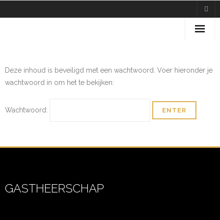
Home
Deze inhoud is beveiligd met een wachtwoord. Voer hieronder je
Over ons
wachtwoord in om het te bekijken:
Ledenpagina
Wachtwoord:
GASTHEERSCHAP