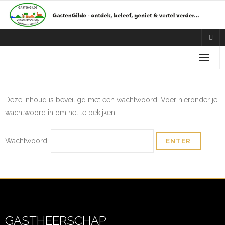
Home
Deze inhoud is beveiligd met een wachtwoord. Voer hieronder je
Over ons
wachtwoord in om het te bekijken:
Ledenpagina
Wachtwoord:
GASTHEERSCHAP